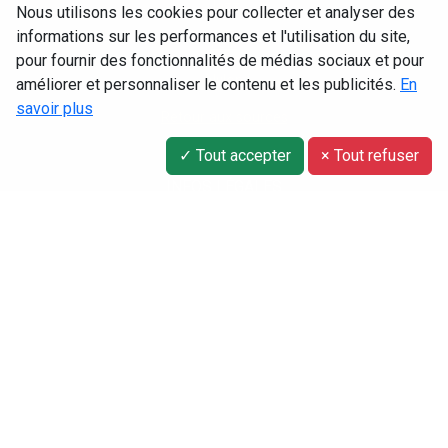
Jazz
Nous utilisons les cookies pour collecter et analyser des
informations sur les performances et l'utilisation du site,
Folk
pour fournir des fonctionnalités de médias sociaux et pour
Nylon
améliorer et personnaliser le contenu et les publicités.
En
savoir plus
Retour aux sources
✓ Tout accepter
× Tout refuser
INFOS LÉGALES
Mentions légales
Politique de gestion DP
CONTACT
14 rue du Paquis
55000 BAR-LE-DUC
lutheriewencek@gmail.com