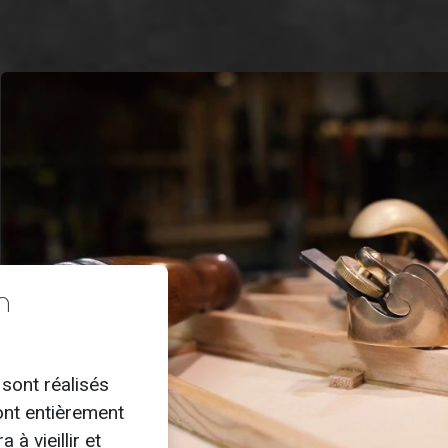
n
 sont réalisés
sont entièrement
 à vieillir et