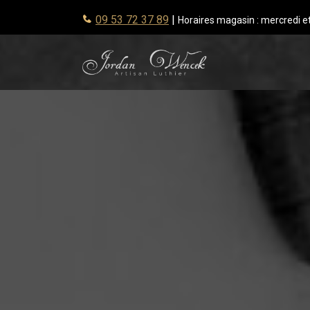
09 53 72 37 89
|
Horaires magasin :
mercredi e