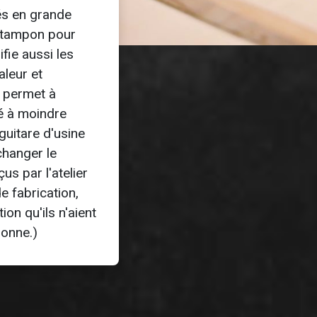
lés en grande
au tampon pour
fie aussi les
aleur et
i permet à
aré à moindre
guitare d'usine
changer le
s par l'atelier
e fabrication,
ion qu'ils n'aient
sonne.)