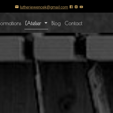
lutheriewencek@gmail.com
(current)
Formations
L'Atelier
Blog
Contact